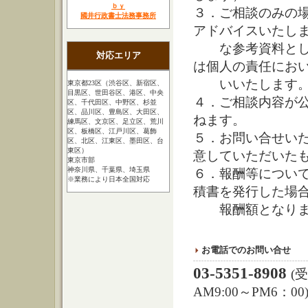
ｂｙ
３．ご相談のみの
國井行政書士法務事務所
アドバイスいたし
な参考資料として
対応エリア
は個人の責任にお
いいたします
東京都23区（渋谷区、新宿区、
目黒区、世田谷区、港区、中央
４．ご相談内容が
区、千代田区、中野区、杉並
区、品川区、豊島区、大田区、
ねます。
練馬区、文京区、足立区、荒川
区、板橋区、江戸川区、葛飾
５．お問い合せい
区、北区、江東区、墨田区、台
東区）
意していただいた
東京市部
神奈川県、千葉県、埼玉県
６．報酬等につい
※業務により日本全国対応
積書を発行した場
報酬額となりま
お電話でのお問い合せ
03-5351-8908
(
AM9:00～PM6：00