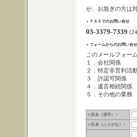
※日祝日
が、お急ぎの方は
ＦＡＸでのお問い合せ
03-3379-7339
(
フォームからのお問い合
このメールフォー
１．会社関係
２．特定非営利活
３．許認可関係
４．遺言相続関係
５．その他の業務
■
氏名（漢字）
＊
■
氏名（ふりがな）
＊