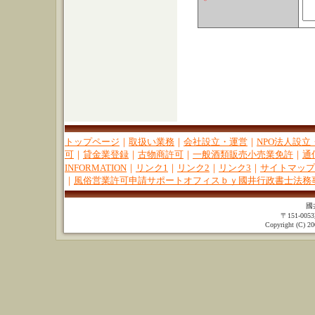
＊
トップページ
｜
取扱い業務
｜
会社設立・運営
｜
NPO法人設立
可
｜
貸金業登録
｜
古物商許可
｜
一般酒類販売小売業免許
｜
通
INFORMATION
｜
リンク1
｜
リンク2
｜
リンク3
｜
サイトマップ
｜
風俗営業許可申請サポートオフィスｂｙ國井行政書士法務
國
〒151-00
Copyright (C) 20