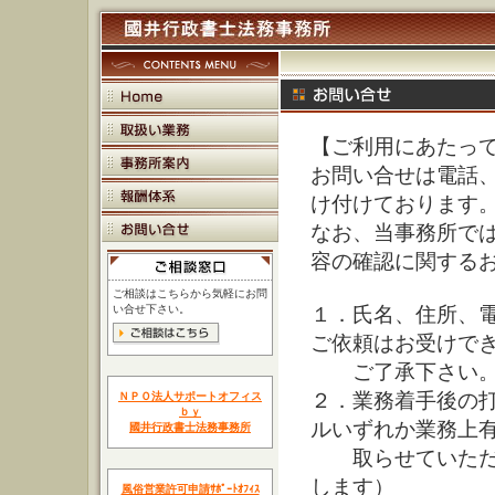
【ご利用にあたっ
お問い合せは電話
け付けております
なお、当事務所で
容の確認に関する
ご相談はこちらから気軽にお問
い合せ下さい。
１．氏名、住所、
ご依頼はお受けで
ご了承下さい
２．業務着手後の
ＮＰＯ法人サポートオフィス
ｂｙ
ルいずれか業務上
國井行政書士法務事務所
取らせていただき
します）
風俗営業許可申請ｻﾎﾟｰﾄｵﾌｨｽ