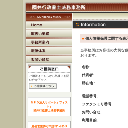
■
個人情報保護に関する表
当事務所はお客様の大切な
おります。
名称:
代表者:
ご相談はこちらから気軽にお問
い合せ下さい。
所在地：
電話番号:
ＮＰＯ法人サポートオフィス
ファクシミリ番号:
ｂｙ
國井行政書士法務事務所
お問い合せ:
利用目的:
風俗営業許可申請ｻﾎﾟｰﾄｵﾌｨｽ