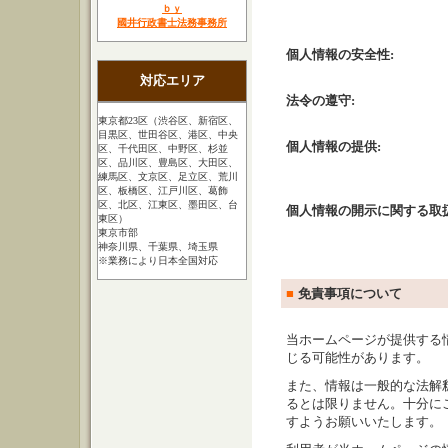
ｂｙ
國井行政書士法務事務所
個人情報の安全性:
対応エリア
法令の遵守:
東京都23区（渋谷区、新宿区、
目黒区、世田谷区、港区、中央
個人情報の提供:
区、千代田区、中野区、杉並
区、品川区、豊島区、大田区、
練馬区、文京区、足立区、荒川
区、板橋区、江戸川区、葛飾
区、北区、江東区、墨田区、台
個人情報の開示に関する取扱
東区）
東京市部
神奈川県、千葉県、埼玉県
※業務により日本全国対応
■
免責事項について
当ホームページが提供する
じる可能性があります。
また、情報は一般的な法解
るとは限りません。十分に
すようお願いいたします。