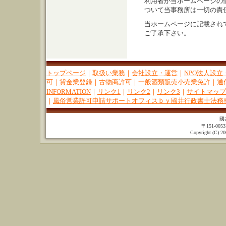
利用者が当ホームページの
ついて当事務所は一切の責
当ホームページに記載され
ご了承下さい。
トップページ
｜
取扱い業務
｜
会社設立・運営
｜
NPO法人設立
可
｜
貸金業登録
｜
古物商許可
｜
一般酒類販売小売業免許
｜
通
INFORMATION
｜
リンク1
｜
リンク2
｜
リンク3
｜
サイトマップ
｜
風俗営業許可申請サポートオフィスｂｙ國井行政書士法務
國
〒151-00
Copyright (C) 20